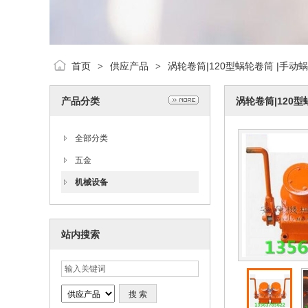
首页
供应产品
涡轮卷筒|120型蜗轮卷筒 |手动
>
>
产品分类
涡轮卷筒|120
全部分类
五金
机械设备
站内搜索