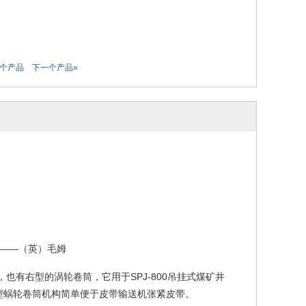
一个产品
下一个产品»
——（英）毛姆
，也有右型的涡轮卷筒，它用于
SPJ-800
吊挂式煤矿井
型蜗轮卷筒机构简单便于皮带输送机张紧皮带。