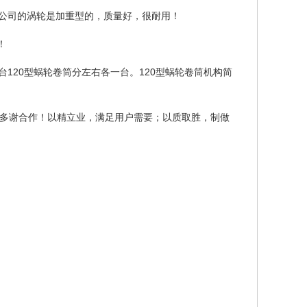
公司的涡轮是加重型的，质量好，很耐用！
！
台
120
型蜗轮卷筒分左右各一台。
120
型蜗轮卷筒机构简
多谢合作！以精立业，满足用户需要；以质取胜，制做