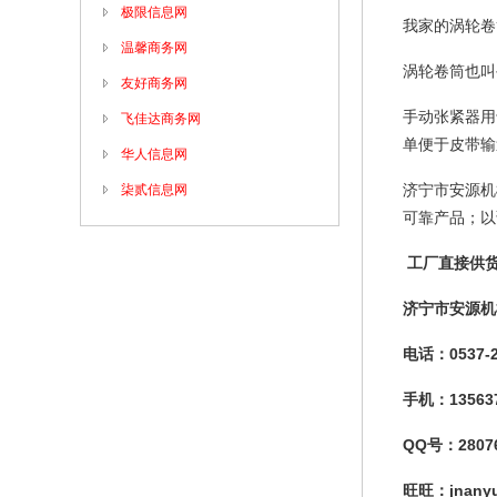
极限信息网
我家的涡轮卷
温馨商务网
涡轮卷筒也叫
友好商务网
手动张紧器用
飞佳达商务网
单便于皮带输
华人信息网
济宁市安源机
柒贰信息网
可靠产品；以
工厂
直接供
济宁市安源
机
电话：
0537-
手机：
13563
QQ
号：
2807
旺旺：
jnany