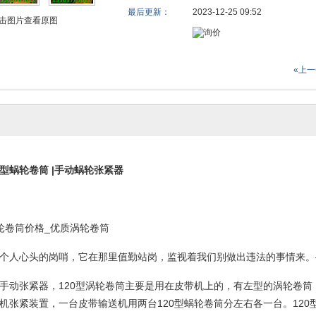
最后更新：
2023-12-25 09:52
击图片查看原图
«上
型蜗轮卷筒
|
手动蜗轮张紧器
轮卷筒价格
_
优质涡轮卷筒
个人心头的岗哨，它在那里值勤站岗，监视着我们别做出违法的事情来。
手动张紧器，
120
型涡轮卷筒主要是用在皮带机上的，有左型的涡轮卷筒
机张紧装置，一台皮带输送机用两台
120
型蜗轮卷筒分左右各一台。
120