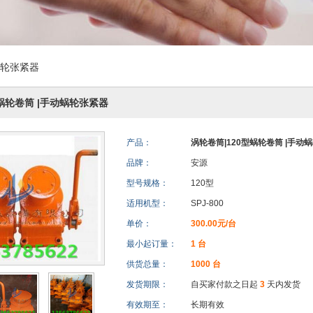
蜗轮张紧器
型蜗轮卷筒 |手动蜗轮张紧器
产品：
涡轮卷筒|120型蜗轮卷筒 |手动
品牌：
安源
型号规格：
120型
适用机型：
SPJ-800
单价：
300.00元/台
最小起订量：
1 台
供货总量：
1000 台
发货期限：
自买家付款之日起
3
天内发货
有效期至：
长期有效