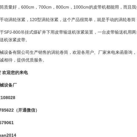
筒质量好，
600cm
，
700cm
，
800cm
，
1000cm
的皮带机都能用，而且我
手动涡轮张紧，
120
型涡轮张紧，这个产品很简单，就是手动的涡轮卷筒
于
SPJ-800
吊挂式煤矿井下用皮带输送机张紧装置，一台皮带输送机用两
送机张紧皮带。
械设备有限公司生产销售的涡轮卷筒，欢迎各用户、厂家来电来函垂询，
诚相待，提供优质服务。
货
欢迎您的来电
械设备
厂
2108028
785622
（开通微信）
679061
uan
2014